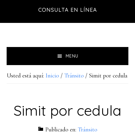
Saltar
Saltar
CONSULTA EN LÍNEA
a
al
la
contenido
navegación
principal
principal
MENU
Usted está aquí:
Inicio
/
Tránsito
/
Simit por cedula
Simit por cedula
Publicado en:
Tránsito