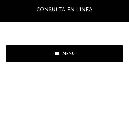
Saltar
Saltar
CONSULTA EN LÍNEA
a
al
la
contenido
navegación
principal
principal
MENU