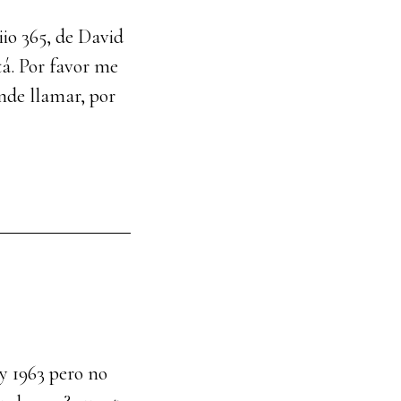
iio 365, de David
á. Por favor me
nde llamar, por
 y 1963 pero no