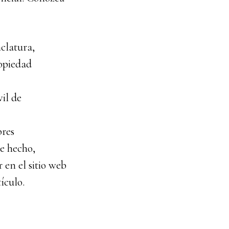
clatura,
ropiedad
vil de
bres
de hecho,
 en el sitio web
ículo.