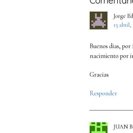
Interacci
Comentari
con
Jorge E
los
13 abril,
lectores
Buenos dias, por 
nacimiento por i
Gracias
Responder
JUAN 