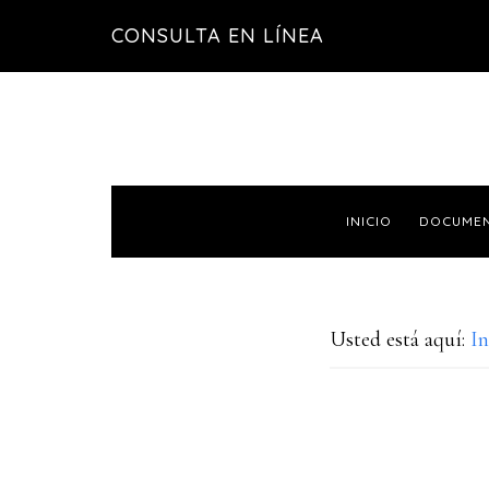
Saltar
Saltar
CONSULTA EN LÍNEA
a
al
la
contenido
navegación
principal
principal
INICIO
DOCUME
Usted está aquí:
In