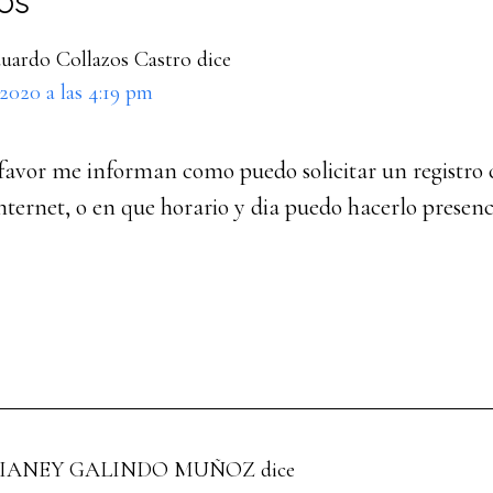
ones
os
duardo Collazos Castro
dice
 2020 a las 4:19 pm
favor me informan como puedo solicitar un registro c
nternet, o en que horario y dia puedo hacerlo presen
BIANEY GALINDO MUÑOZ
dice