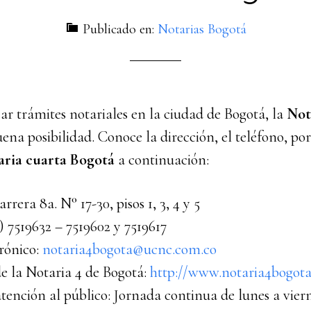
Publicado en:
Notarias Bogotá
izar trámites notariales en la ciudad de Bogotá, la
Nota
ena posibilidad. Conoce la dirección, el teléfono, por
aria cuarta Bogotá
a continuación:
rrera 8a. N° 17-30, pisos 1, 3, 4 y 5
1) 7519632 – 7519602 y 7519617
rónico:
notaria4bogota@ucnc.com.co
e la Notaria 4 de Bogotá:
http://www.notaria4bogota.
tención al público: Jornada continua de lunes a vier