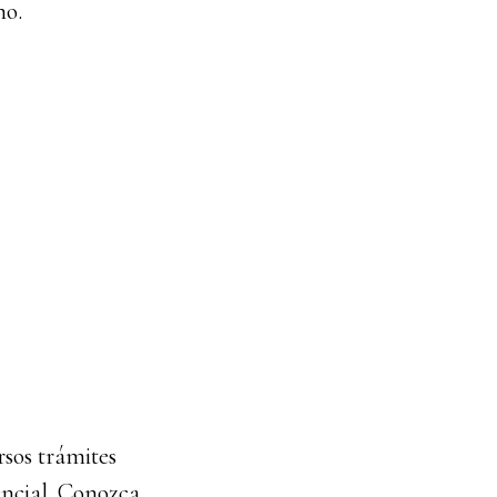
no.
rsos trámites
encial. Conozca