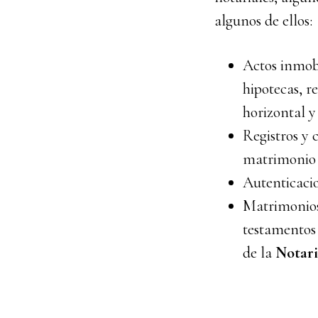
algunos de ellos:
Actos inmobi
hipotecas, r
horizontal y
Registros y c
matrimonio y
Autenticacio
Matrimonios 
testamentos 
de la
Notari