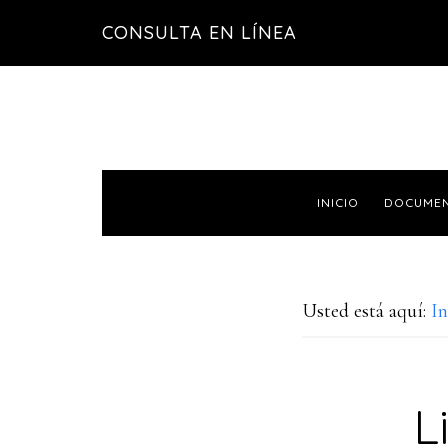
Saltar
Saltar
CONSULTA EN LÍNEA
a
al
la
contenido
navegación
principal
principal
INICIO
DOCUME
Usted está aquí:
In
L