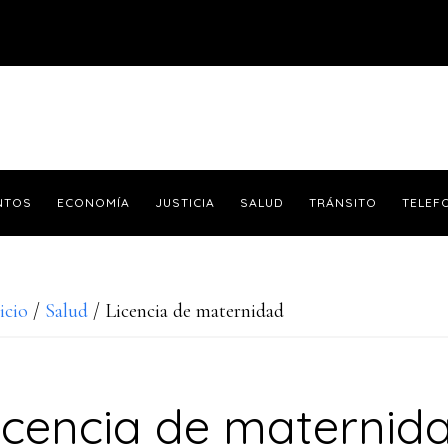
NTOS
ECONOMÍA
JUSTICIA
SALUD
TRÁNSITO
TELEF
icio
/
Salud
/
Licencia de maternidad
icencia de maternid