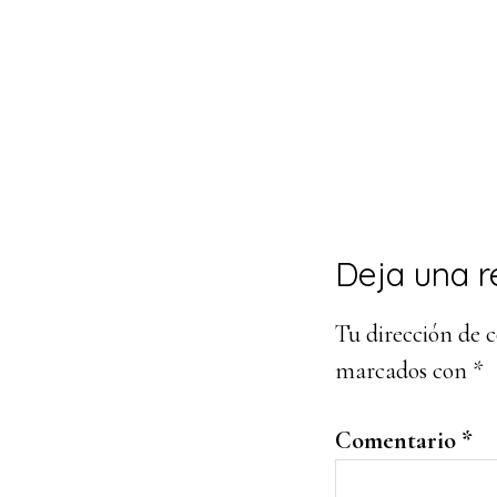
Interacci
Deja una r
con
Tu dirección de c
los
marcados con
*
lectores
Comentario
*