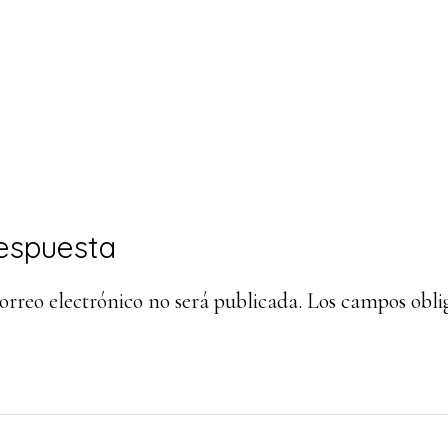
ones
espuesta
orreo electrónico no será publicada.
Los campos oblig