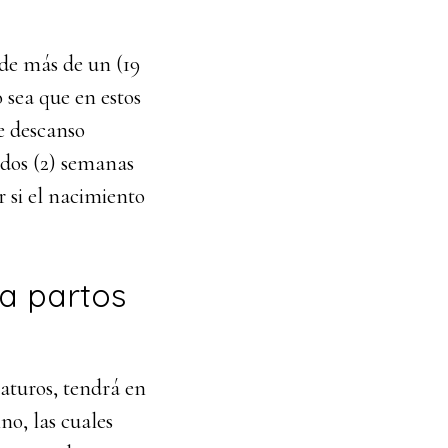
 de más de un (19
 sea que en estos
de descanso
 dos (2) semanas
r si el nacimiento
ra partos
aturos, tendrá en
no, las cuales