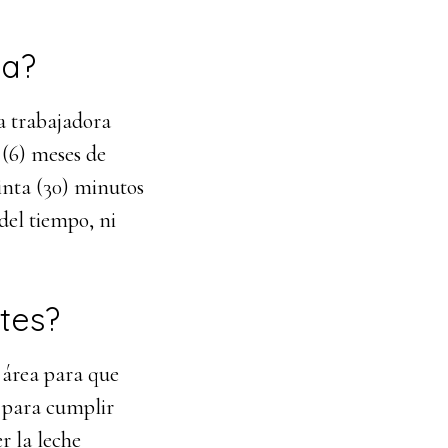
ia?
a trabajadora
 (6) meses de
inta (30) minutos
del tiempo, ni
tes?
 área para que
s para cumplir
r la leche