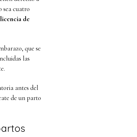
 sea cuatro
licencia de
embarazo, que se
ncluidas las
e.
toria antes del
rate de un parto
partos