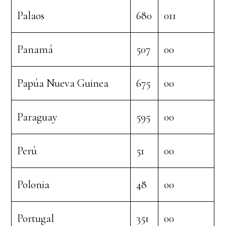
Palaos
680
011
Panamá
507
00
Papúa Nueva Guinea
675
00
Paraguay
595
00
Perú
51
00
Polonia
48
00
Portugal
351
00