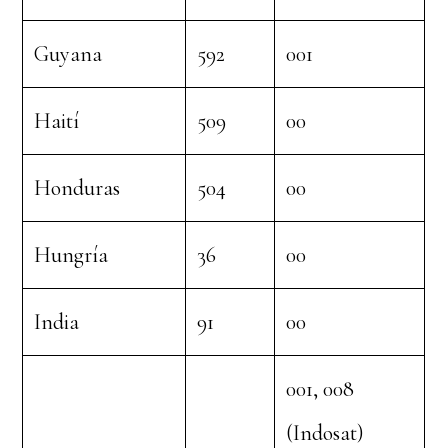
Guyana
592
001
Haití
509
00
Honduras
504
00
Hungría
36
00
India
91
00
001, 008
(Indosat)