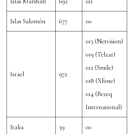
Islas Marshall
692
011
Islas Salomón
677
00
013 (Netvision)
019 (Telzar)
012 (Smile)
Israel
972
018 (Xfone)
014 (Bezeq
International)
Italia
39
00