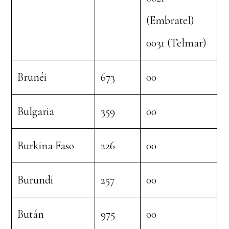
(Embratel)
0031 (Telmar)
Brunéi
673
00
Bulgaria
359
00
Burkina Faso
226
00
Burundi
257
00
Bután
975
00