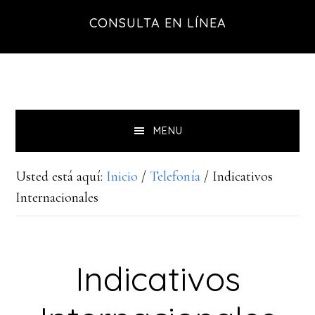
Saltar
Saltar
CONSULTA EN LÍNEA
a
al
la
contenido
navegación
principal
principal
MENU
Usted está aquí:
Inicio
/
Telefonía
/
Indicativos
Internacionales
Indicativos