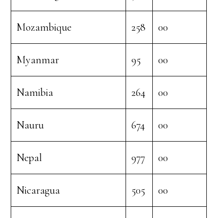
Mozambique
258
00
Myanmar
95
00
Namibia
264
00
Nauru
674
00
Nepal
977
00
Nicaragua
505
00