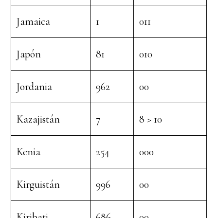
Jamaica
1
011
Japón
81
010
Jordania
962
00
Kazajistán
7
8 > 10
Kenia
254
000
Kirguistán
996
00
Kiribati
686
00