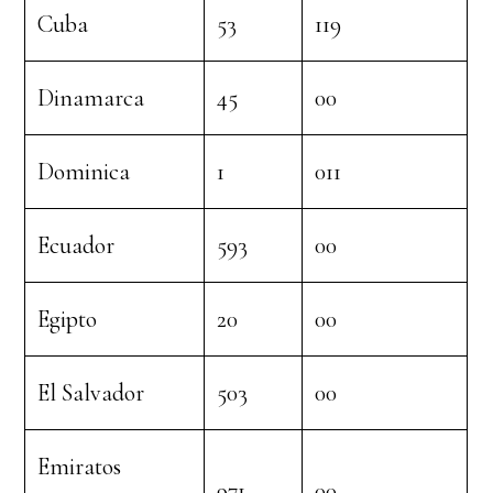
Cuba
53
119
Dinamarca
45
00
Dominica
1
011
Ecuador
593
00
Egipto
20
00
El Salvador
503
00
Emiratos
971
00