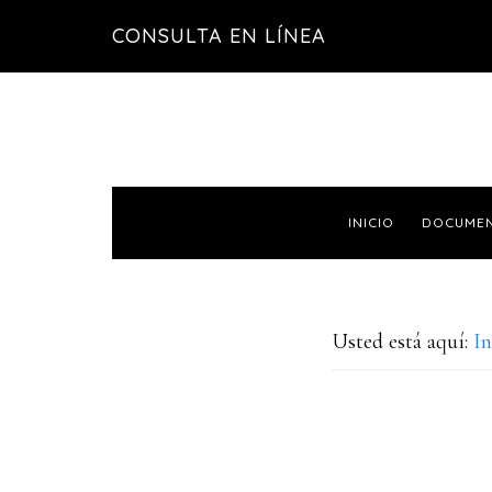
Saltar
Saltar
CONSULTA EN LÍNEA
a
al
la
contenido
navegación
principal
principal
INICIO
DOCUME
Usted está aquí:
In