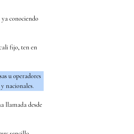
es ya conociendo
ali fijo, ten en
sas u operadores
 y nacionales.
una llamada desde
uy sencillo,