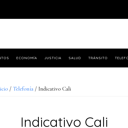
NTOS
ECONOMÍA
JUSTICIA
SALUD
TRÁNSITO
TELEF
icio
/
Telefonía
/
Indicativo Cali
Indicativo Cali