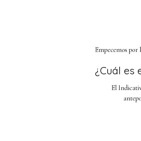
Empecemos por l
¿Cuál es e
El Indicati
antepo