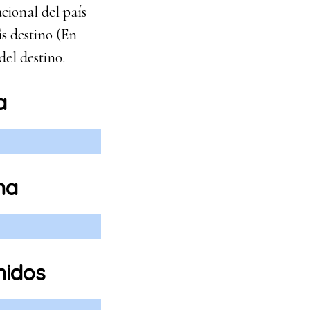
acional del país
ís destino (En
del destino.
a
na
nidos